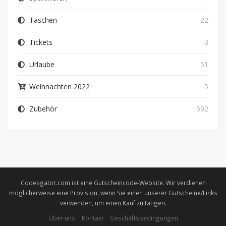
Taschen
22
Tickets
3
Urlaube
51
Weihnachten 2022
5
Zubehör
592
Codesgator.com ist eine Gutscheincode-Website. Wir verdienen
möglicherweise eine Provision, wenn Sie einen unserer Gutscheine/Links
verwenden, um einen Kauf zu tätigen.
Über uns
Kontakt
Geschäftsbedingungen