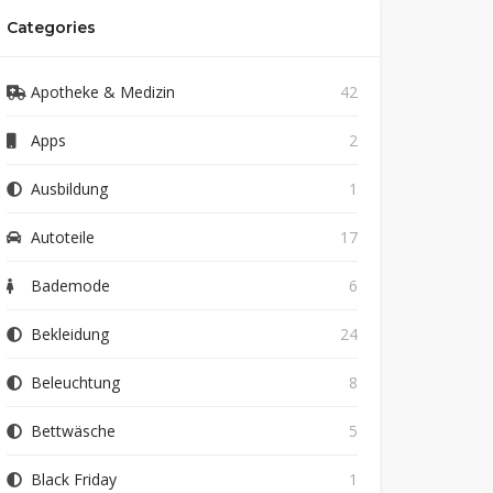
Categories
Apotheke & Medizin
42
Apps
2
Ausbildung
1
Autoteile
17
Bademode
6
Bekleidung
24
Beleuchtung
8
Bettwäsche
5
Black Friday
1