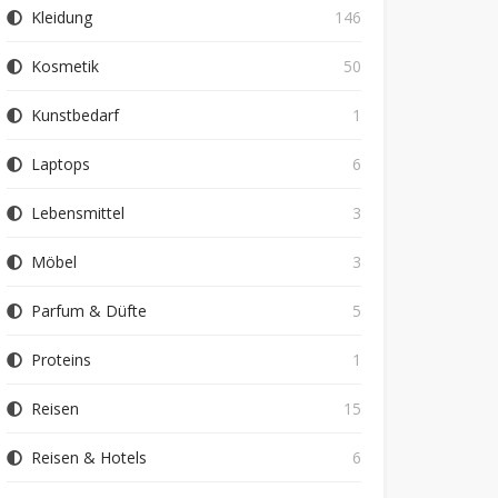
Kleidung
146
Kosmetik
50
Kunstbedarf
1
Laptops
6
Lebensmittel
3
Möbel
3
Parfum & Düfte
5
Proteins
1
Reisen
15
Reisen & Hotels
6