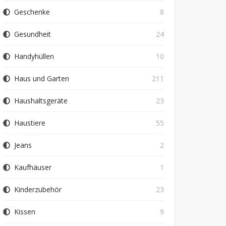
Geschenke
8
Gesundheit
24
Handyhüllen
10
Haus und Garten
211
Haushaltsgeräte
23
Haustiere
55
Jeans
2
Kaufhäuser
1
Kinderzubehör
23
Kissen
9