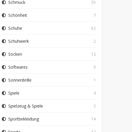
Schmuck
35
Schönheit
7
Schuhe
62
Schuhwerk
2
Socken
12
Softwares
9
Sonnenbrille
1
Spiele
4
Spielzeug & Spiele
3
Sportbekleidung
14
Sports
12