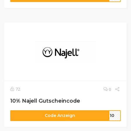
72
0
10% Najell Gutscheincode
Code Anzeign
ER10