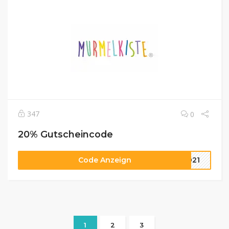
347
0
20% Gutscheincode
Code Anzeign
2021
1
2
3