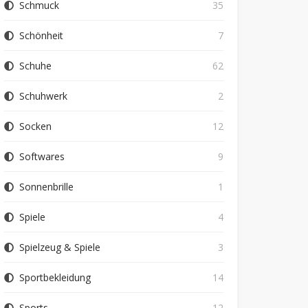
Schmuck
35
Schönheit
7
Schuhe
62
Schuhwerk
2
Socken
12
Softwares
9
Sonnenbrille
1
Spiele
4
Spielzeug & Spiele
3
Sportbekleidung
14
Sports
12