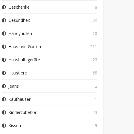
Geschenke
8
Gesundheit
24
Handyhüllen
10
Haus und Garten
211
Haushaltsgeräte
23
Haustiere
55
Jeans
2
Kaufhäuser
1
Kinderzubehör
23
Kissen
9