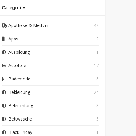
Categories
Apotheke & Medizin
42
Apps
2
Ausbildung
1
Autoteile
17
Bademode
6
Bekleidung
24
Beleuchtung
8
Bettwäsche
5
Black Friday
1