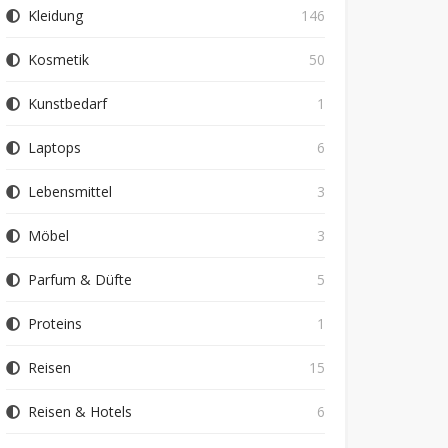
Kleidung
146
Kosmetik
50
Kunstbedarf
1
Laptops
6
Lebensmittel
3
Möbel
3
Parfum & Düfte
5
Proteins
1
Reisen
15
Reisen & Hotels
6