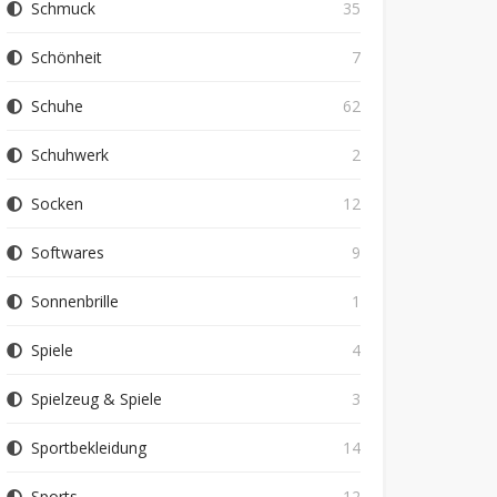
Schmuck
35
Schönheit
7
Schuhe
62
Schuhwerk
2
Socken
12
Softwares
9
Sonnenbrille
1
Spiele
4
Spielzeug & Spiele
3
Sportbekleidung
14
Sports
12