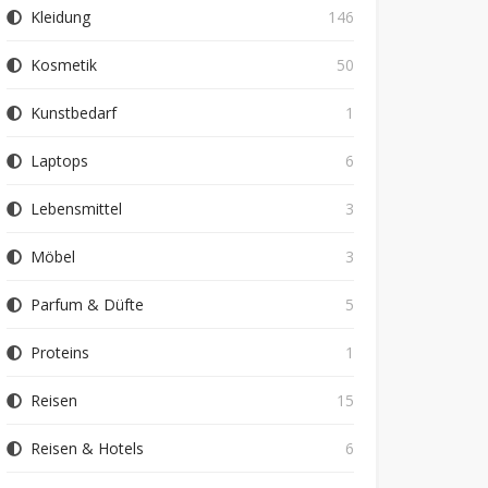
Kleidung
146
Kosmetik
50
Kunstbedarf
1
Laptops
6
Lebensmittel
3
Möbel
3
Parfum & Düfte
5
Proteins
1
Reisen
15
Reisen & Hotels
6