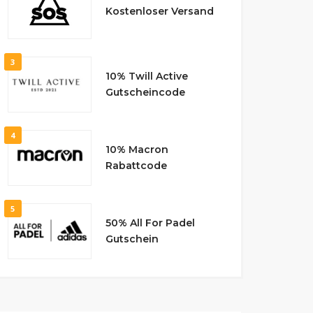
Kostenloser Versand
3
10% Twill Active
Gutscheincode
4
10% Macron
Rabattcode
5
50% All For Padel
Gutschein