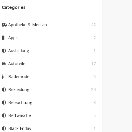
Categories
Apotheke & Medizin
42
Apps
2
Ausbildung
1
Autoteile
17
Bademode
6
Bekleidung
24
Beleuchtung
8
Bettwäsche
5
Black Friday
1