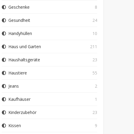
Geschenke
8
Gesundheit
24
Handyhüllen
10
Haus und Garten
211
Haushaltsgeräte
23
Haustiere
55
Jeans
2
Kaufhäuser
1
Kinderzubehör
23
Kissen
9