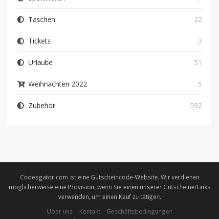
Taschen
22
Tickets
3
Urlaube
51
Weihnachten 2022
5
Zubehör
592
Codesgator.com ist eine Gutscheincode-Website. Wir verdienen
möglicherweise eine Provision, wenn Sie einen unserer Gutscheine/Links
verwenden, um einen Kauf zu tätigen.
Über uns
Kontakt
Geschäftsbedingungen