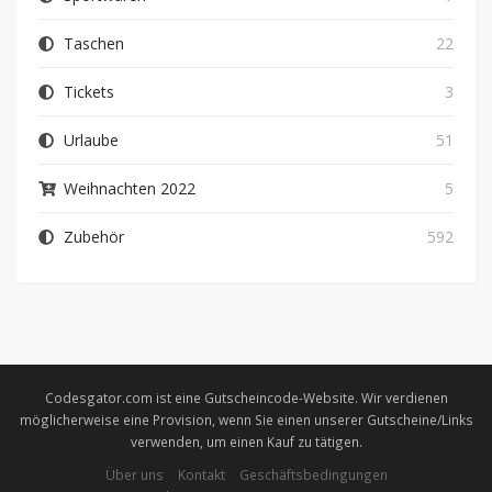
Taschen
22
Tickets
3
Urlaube
51
Weihnachten 2022
5
Zubehör
592
Codesgator.com ist eine Gutscheincode-Website. Wir verdienen
möglicherweise eine Provision, wenn Sie einen unserer Gutscheine/Links
verwenden, um einen Kauf zu tätigen.
Über uns
Kontakt
Geschäftsbedingungen