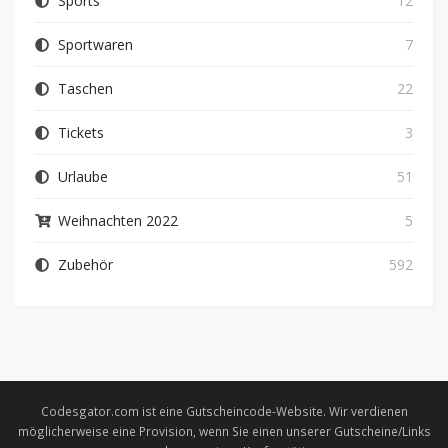
Sports
12
Sportwaren
7
Taschen
22
Tickets
3
Urlaube
51
Weihnachten 2022
5
Zubehör
592
Codesgator.com ist eine Gutscheincode-Website. Wir verdienen
möglicherweise eine Provision, wenn Sie einen unserer Gutscheine/Links