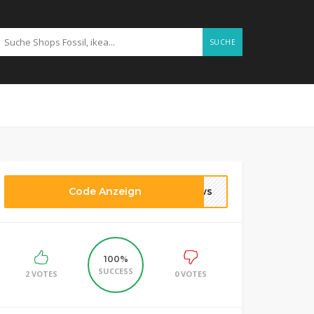
SUCHE
Code Anzeign
news
100%
SUCCESS
2 VOTES
0 VOTES