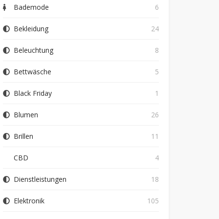
Bademode
6
Bekleidung
24
Beleuchtung
8
Bettwäsche
5
Black Friday
1
Blumen
26
Brillen
11
CBD
4
Dienstleistungen
18
Elektronik
105