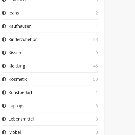
Jeans
2
Kaufhäuser
1
Kinderzubehör
23
Kissen
9
Kleidung
146
Kosmetik
50
Kunstbedarf
1
Laptops
6
Lebensmittel
3
Möbel
3