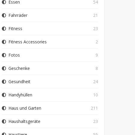
Essen
54
Fahrräder
21
Fitness
23
Fitness Accessories
2
Fotos
9
Geschenke
8
Gesundheit
24
Handyhüllen
10
Haus und Garten
211
Haushaltsgeräte
23
Haustiere
55