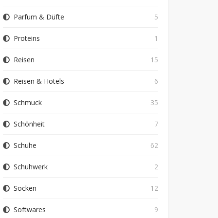
Parfum & Düfte
5
Proteins
1
Reisen
15
Reisen & Hotels
6
Schmuck
35
Schönheit
7
Schuhe
62
Schuhwerk
2
Socken
12
Softwares
9