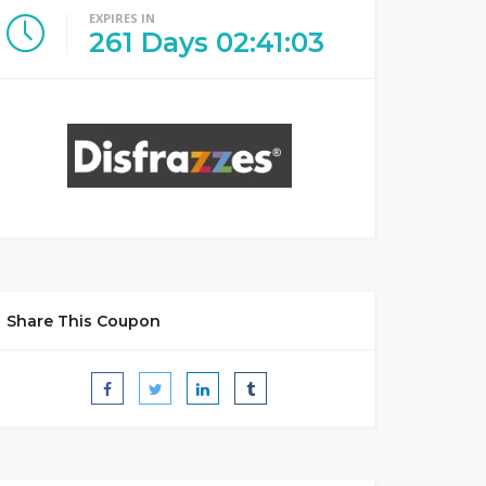
EXPIRES IN
261
Days
02
:
41
:
02
Share This Coupon