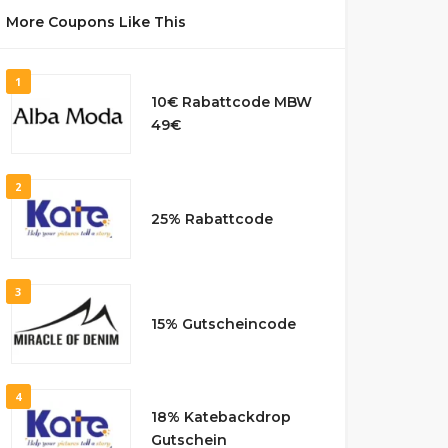
More Coupons Like This
1
10€ Rabattcode MBW
49€
2
25% Rabattcode
3
15% Gutscheincode
4
18% Katebackdrop
Gutschein