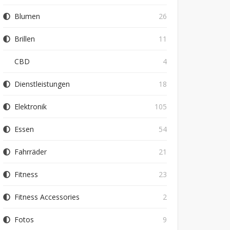
Blumen
26
Brillen
11
CBD
4
Dienstleistungen
18
Elektronik
105
Essen
54
Fahrräder
21
Fitness
23
Fitness Accessories
2
Fotos
9