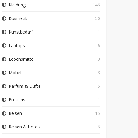
Kleidung
146
Kosmetik
50
Kunstbedarf
1
Laptops
6
Lebensmittel
3
Möbel
3
Parfum & Düfte
5
Proteins
1
Reisen
15
Reisen & Hotels
6