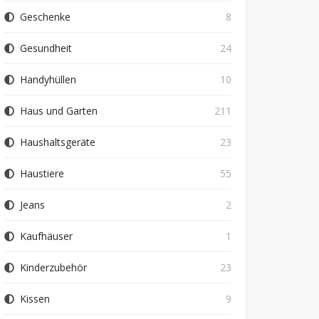
Geschenke
8
Gesundheit
24
Handyhüllen
10
Haus und Garten
211
Haushaltsgeräte
23
Haustiere
55
Jeans
2
Kaufhäuser
1
Kinderzubehör
23
Kissen
9