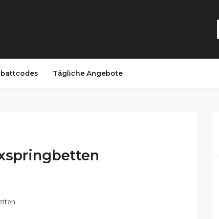
battcodes
Tägliche Angebote
oxspringbetten
etten.