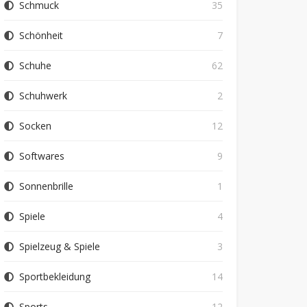
Schmuck
35
Schönheit
7
Schuhe
62
Schuhwerk
2
Socken
12
Softwares
9
Sonnenbrille
1
Spiele
4
Spielzeug & Spiele
3
Sportbekleidung
14
Sports
12