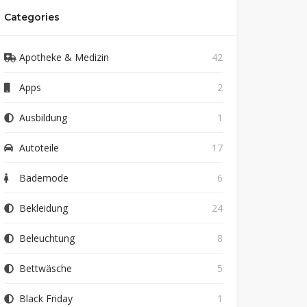
Categories
Apotheke & Medizin
42
Apps
2
Ausbildung
1
Autoteile
17
Bademode
6
Bekleidung
24
Beleuchtung
8
Bettwäsche
5
Black Friday
1