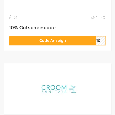
51
0
10% Gutscheincode
Code Anzeign
OR10