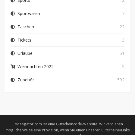
Sports
12
Sportwaren
7
Taschen
22
Tickets
3
Urlaube
51
Weihnachten 2022
5
Zubehör
592
Codesgator.com ist eine Gutscheincode-Website. Wir verdienen
möglicherweise eine Provision, wenn Sie einen unserer Gutscheine/Links