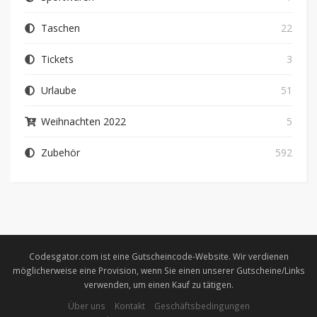
Taschen
22
Tickets
3
Urlaube
51
Weihnachten 2022
5
Zubehör
592
Codesgator.com ist eine Gutscheincode-Website. Wir verdienen
möglicherweise eine Provision, wenn Sie einen unserer Gutscheine/Links
verwenden, um einen Kauf zu tätigen.
Über uns
Kontakt
Geschäftsbedingungen