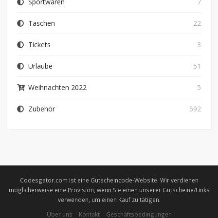
Sportwaren
7
Taschen
22
Tickets
3
Urlaube
51
Weihnachten 2022
5
Zubehör
592
Codesgator.com ist eine Gutscheincode-Website. Wir verdienen
möglicherweise eine Provision, wenn Sie einen unserer Gutscheine/Links
verwenden, um einen Kauf zu tätigen.
Über uns
Kontakt
Geschäftsbedingungen