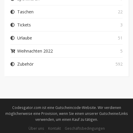
Taschen
22
Tickets
3
Urlaube
51
Weihnachten 2022
5
Zubehör
592
Codesgator.com ist eine Gutscheincode-Website. Wir verdienen
möglicherweise eine Provision, wenn Sie einen unserer Gutscheine/Links
verwenden, um einen Kauf zu tätigen.
Über uns
Kontakt
Geschäftsbedingungen