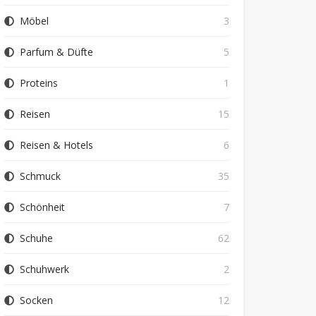
Möbel
3
Parfum & Düfte
5
Proteins
1
Reisen
15
Reisen & Hotels
6
Schmuck
35
Schönheit
7
Schuhe
62
Schuhwerk
2
Socken
12