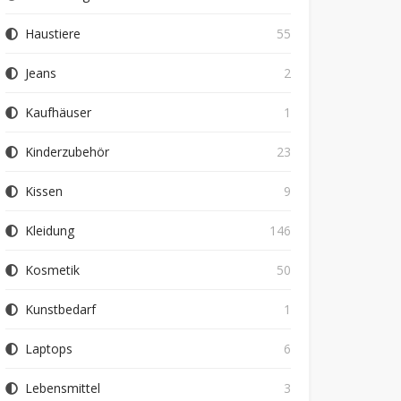
Haustiere
55
Jeans
2
Kaufhäuser
1
Kinderzubehör
23
Kissen
9
Kleidung
146
Kosmetik
50
Kunstbedarf
1
Laptops
6
Lebensmittel
3