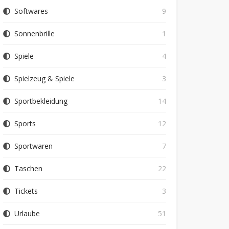
Softwares
9
Sonnenbrille
1
Spiele
4
Spielzeug & Spiele
3
Sportbekleidung
14
Sports
12
Sportwaren
7
Taschen
22
Tickets
3
Urlaube
51