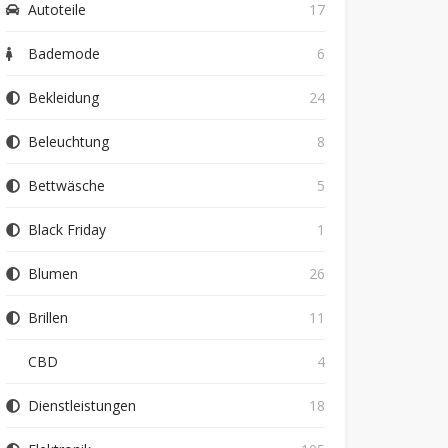
Autoteile
17
Bademode
6
Bekleidung
24
Beleuchtung
8
Bettwäsche
5
Black Friday
1
Blumen
26
Brillen
11
CBD
4
Dienstleistungen
18