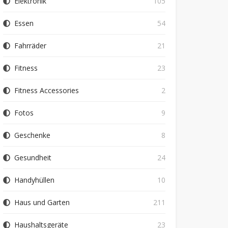
Elektronik
105
Essen
54
Fahrräder
21
Fitness
23
Fitness Accessories
2
Fotos
9
Geschenke
8
Gesundheit
24
Handyhüllen
10
Haus und Garten
211
Haushaltsgeräte
23