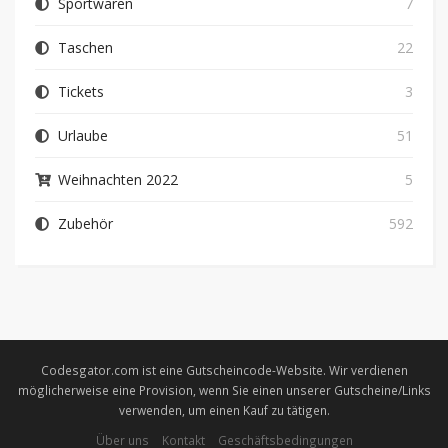
Sportwaren
7
Taschen
22
Tickets
3
Urlaube
51
Weihnachten 2022
5
Zubehör
592
Codesgator.com ist eine Gutscheincode-Website. Wir verdienen
möglicherweise eine Provision, wenn Sie einen unserer Gutscheine/Links
verwenden, um einen Kauf zu tätigen.
Über uns
Kontakt
Geschäftsbedingungen