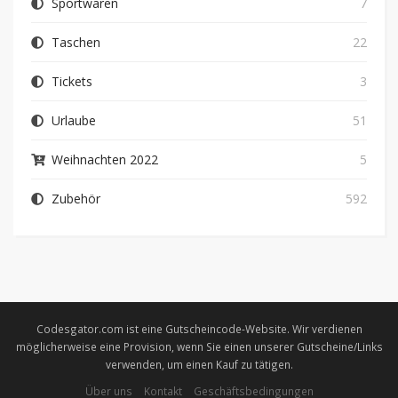
Sportwaren
7
Taschen
22
Tickets
3
Urlaube
51
Weihnachten 2022
5
Zubehör
592
Codesgator.com ist eine Gutscheincode-Website. Wir verdienen
möglicherweise eine Provision, wenn Sie einen unserer Gutscheine/Links
verwenden, um einen Kauf zu tätigen.
Über uns
Kontakt
Geschäftsbedingungen