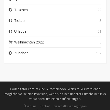
Taschen
22
Tickets
3
Urlaube
51
Weihnachten 2022
5
Zubehör
592
Codesgator.com ist eine Gutscheincode-Website. Wir verdienen
möglicherweise eine Provision, wenn Sie einen unserer Gutscheine/Links
verwenden, um einen Kauf zu tätigen.
Über uns
Kontakt
Geschäftsbedingungen