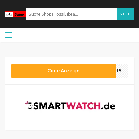
SUCHE
Code Anzeign
att5