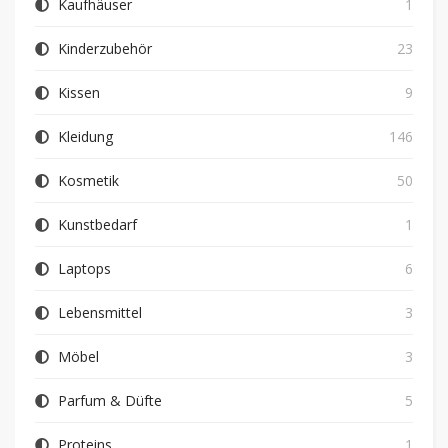
Kaufhäuser
1
Kinderzubehör
23
Kissen
9
Kleidung
146
Kosmetik
50
Kunstbedarf
1
Laptops
6
Lebensmittel
3
Möbel
3
Parfum & Düfte
5
Proteins
1