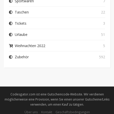
Sportwaren
7
Taschen
22
Tickets
3
Urlaube
51
Weihnachten 2022
5
Zubehör
592
Codesgator.com ist eine Gutscheincode-Website. Wir verdienen
möglicherweise eine Provision, wenn Sie einen unserer Gutscheine/Links
verwenden, um einen Kauf zu tätigen.
Über uns
Kontakt
Geschäftsbedingungen