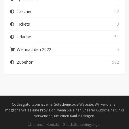
Taschen
22
Tickets
3
Urlaube
51
Weihnachten 2022
5
Zubehör
592
Codesgator.com ist eine Gutscheincode-Website. Wir verdienen
möglicherweise eine Provision, wenn Sie einen unserer Gutscheine/Links
verwenden, um einen Kauf zu tätigen.
Über uns
Kontakt
Geschäftsbedingungen