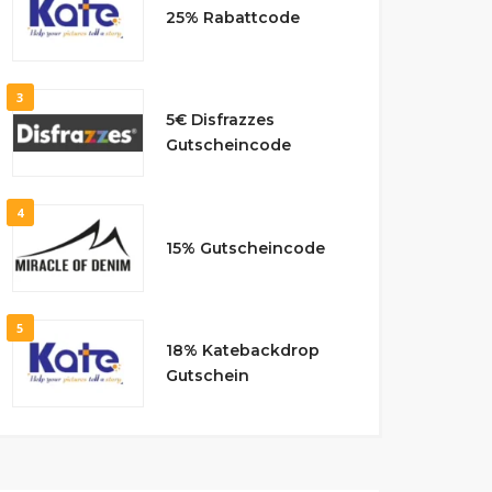
25% Rabattcode
3
5€ Disfrazzes
Gutscheincode
4
15% Gutscheincode
5
18% Katebackdrop
Gutschein