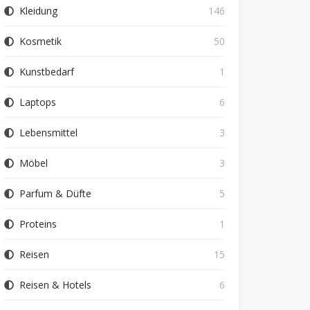
Kleidung
146
Kosmetik
50
Kunstbedarf
1
Laptops
6
Lebensmittel
3
Möbel
3
Parfum & Düfte
5
Proteins
1
Reisen
15
Reisen & Hotels
6