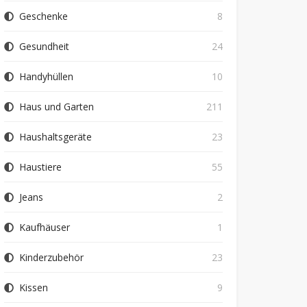
Geschenke
8
Gesundheit
24
Handyhüllen
10
Haus und Garten
211
Haushaltsgeräte
23
Haustiere
55
Jeans
2
Kaufhäuser
1
Kinderzubehör
23
Kissen
9