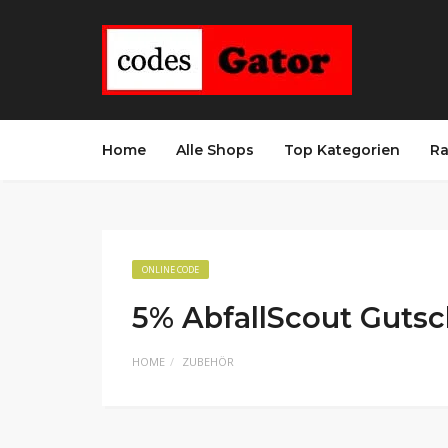
Home
Alle Shops
Top Kategorien
Ra
ONLINE CODE
5% AbfallScout Guts
HOME
ZUBEHÖR