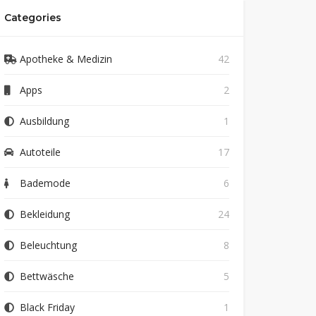
Categories
Apotheke & Medizin
42
Apps
2
Ausbildung
1
Autoteile
17
Bademode
6
Bekleidung
24
Beleuchtung
8
Bettwäsche
5
Black Friday
1