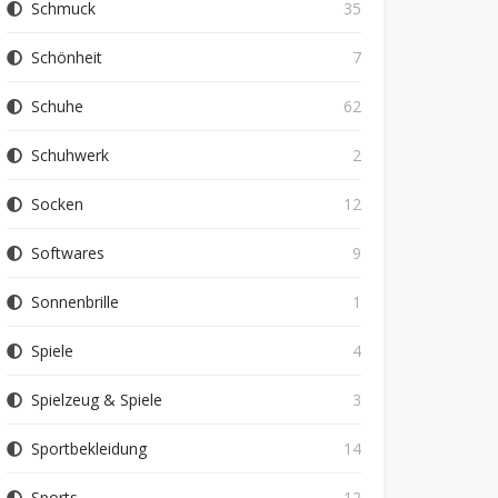
Schmuck
35
Schönheit
7
Schuhe
62
Schuhwerk
2
Socken
12
Softwares
9
Sonnenbrille
1
Spiele
4
Spielzeug & Spiele
3
Sportbekleidung
14
Sports
12