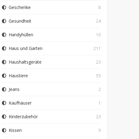
Geschenke
8
Gesundheit
24
Handyhüllen
10
Haus und Garten
211
Haushaltsgeräte
23
Haustiere
55
Jeans
2
Kaufhäuser
1
Kinderzubehör
23
Kissen
9