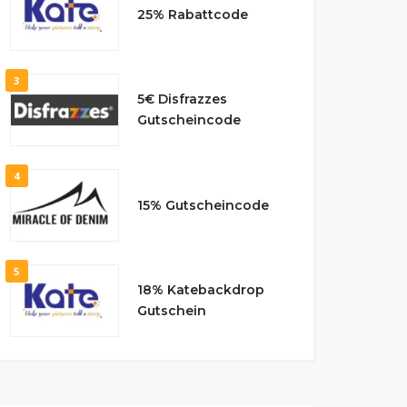
25% Rabattcode
3
5€ Disfrazzes
Gutscheincode
4
15% Gutscheincode
5
18% Katebackdrop
Gutschein