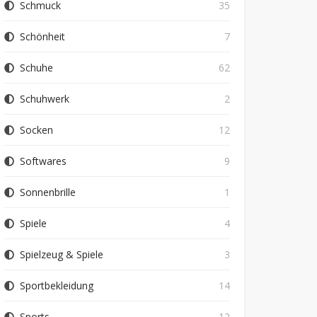
Schmuck
35
Schönheit
7
Schuhe
62
Schuhwerk
2
Socken
12
Softwares
9
Sonnenbrille
1
Spiele
4
Spielzeug & Spiele
3
Sportbekleidung
14
Sports
12