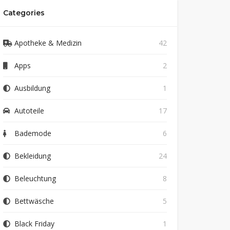
Categories
Apotheke & Medizin
42
Apps
2
Ausbildung
1
Autoteile
17
Bademode
6
Bekleidung
24
Beleuchtung
8
Bettwäsche
5
Black Friday
1