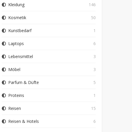
Kleidung
146
Kosmetik
50
Kunstbedarf
1
Laptops
6
Lebensmittel
3
Möbel
3
Parfum & Düfte
5
Proteins
1
Reisen
15
Reisen & Hotels
6