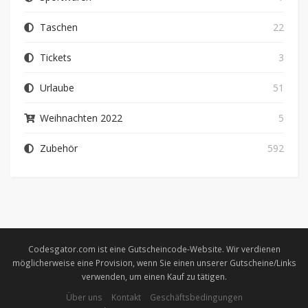
Taschen
22
Tickets
3
Urlaube
51
Weihnachten 2022
5
Zubehör
592
Codesgator.com ist eine Gutscheincode-Website. Wir verdienen
möglicherweise eine Provision, wenn Sie einen unserer Gutscheine/Links
verwenden, um einen Kauf zu tätigen.
Über uns
Kontakt
Geschäftsbedingungen