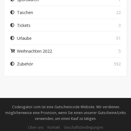
Taschen
22
Tickets
3
Urlaube
51
Weihnachten 2022
5
Zubehör
592
Codesgator.com ist eine Gutscheincode-Website. Wir verdienen
möglicherweise eine Provision, wenn Sie einen unserer Gutscheine/Links
verwenden, um einen Kauf zu tätigen.
Über uns
Kontakt
Geschäftsbedingungen