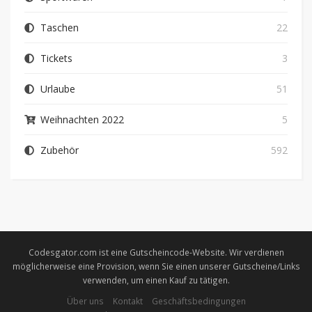
Taschen
22
Tickets
3
Urlaube
51
Weihnachten 2022
5
Zubehör
592
Codesgator.com ist eine Gutscheincode-Website. Wir verdienen
möglicherweise eine Provision, wenn Sie einen unserer Gutscheine/Links
verwenden, um einen Kauf zu tätigen.
Über uns
Kontakt
Geschäftsbedingungen