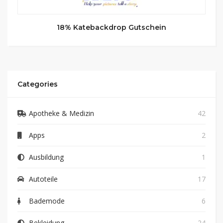
18% Katebackdrop Gutschein
Categories
Apotheke & Medizin
42
Apps
2
Ausbildung
1
Autoteile
17
Bademode
6
Bekleidung
24