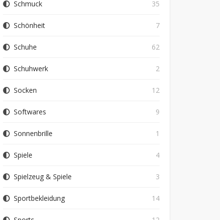
Schmuck
35
Schönheit
7
Schuhe
62
Schuhwerk
2
Socken
12
Softwares
9
Sonnenbrille
1
Spiele
4
Spielzeug & Spiele
3
Sportbekleidung
14
Sports
12