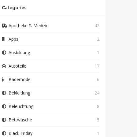
Categories
Apotheke & Medizin
42
Apps
2
Ausbildung
1
Autoteile
17
Bademode
6
Bekleidung
24
Beleuchtung
8
Bettwäsche
5
Black Friday
1