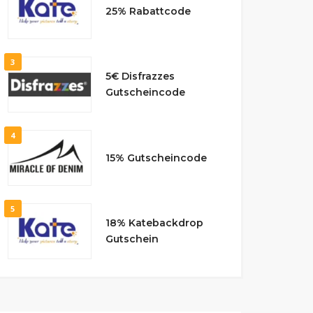
25% Rabattcode
3
5€ Disfrazzes
Gutscheincode
4
15% Gutscheincode
5
18% Katebackdrop
Gutschein