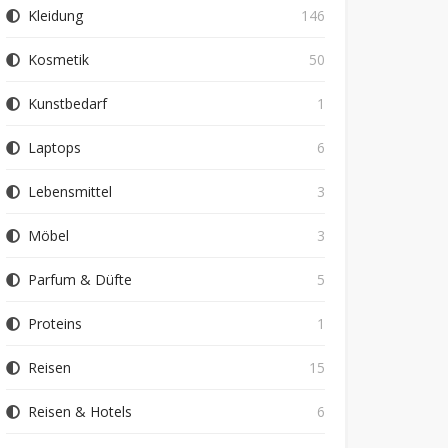
Kleidung
146
Kosmetik
50
Kunstbedarf
1
Laptops
6
Lebensmittel
3
Möbel
3
Parfum & Düfte
5
Proteins
1
Reisen
15
Reisen & Hotels
6