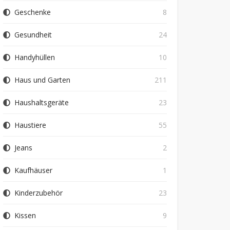
Geschenke
8
Gesundheit
24
Handyhüllen
10
Haus und Garten
211
Haushaltsgeräte
23
Haustiere
55
Jeans
2
Kaufhäuser
1
Kinderzubehör
23
Kissen
9