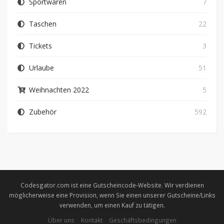
Sportwaren
7
Taschen
22
Tickets
3
Urlaube
51
Weihnachten 2022
5
Zubehör
592
Codesgator.com ist eine Gutscheincode-Website. Wir verdienen
möglicherweise eine Provision, wenn Sie einen unserer Gutscheine/Links
verwenden, um einen Kauf zu tätigen.
Über uns
Kontakt
Geschäftsbedingungen