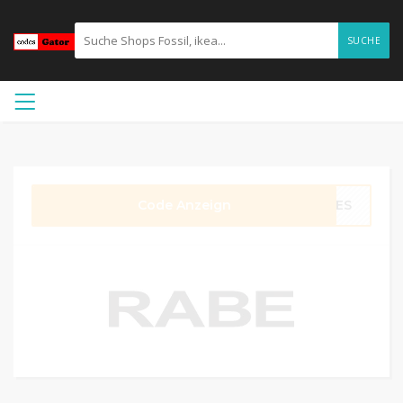
SUCHE
Code Anzeign
LLES