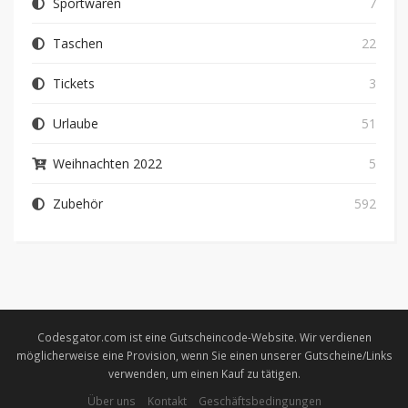
Sportwaren
7
Taschen
22
Tickets
3
Urlaube
51
Weihnachten 2022
5
Zubehör
592
Codesgator.com ist eine Gutscheincode-Website. Wir verdienen
möglicherweise eine Provision, wenn Sie einen unserer Gutscheine/Links
verwenden, um einen Kauf zu tätigen.
Über uns
Kontakt
Geschäftsbedingungen