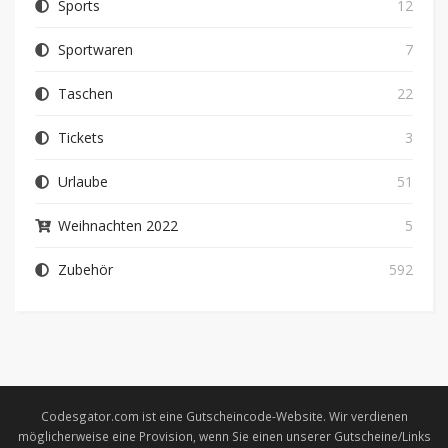
Sports
12
Sportwaren
7
Taschen
22
Tickets
3
Urlaube
51
Weihnachten 2022
5
Zubehör
592
Codesgator.com ist eine Gutscheincode-Website. Wir verdienen
möglicherweise eine Provision, wenn Sie einen unserer Gutscheine/Links