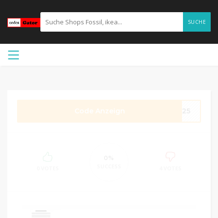
SUCHE
Code Anzeign
ST25
0%
SUCCESS
0 VOTES
4 VOTES