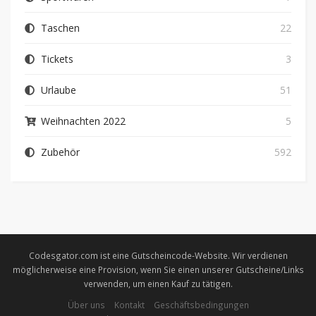
Taschen
22
Tickets
3
Urlaube
51
Weihnachten 2022
5
Zubehör
592
Codesgator.com ist eine Gutscheincode-Website. Wir verdienen
möglicherweise eine Provision, wenn Sie einen unserer Gutscheine/Links
verwenden, um einen Kauf zu tätigen.
Über uns
Kontakt
Geschäftsbedingungen