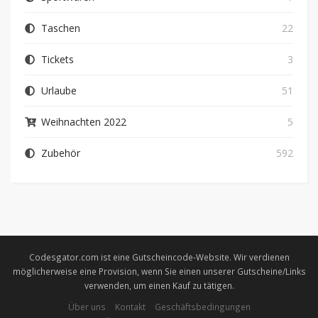
Taschen
22
Tickets
3
Urlaube
51
Weihnachten 2022
5
Zubehör
592
Codesgator.com ist eine Gutscheincode-Website. Wir verdienen
möglicherweise eine Provision, wenn Sie einen unserer Gutscheine/Links
verwenden, um einen Kauf zu tätigen.
Über uns
Kontakt
Geschäftsbedingungen