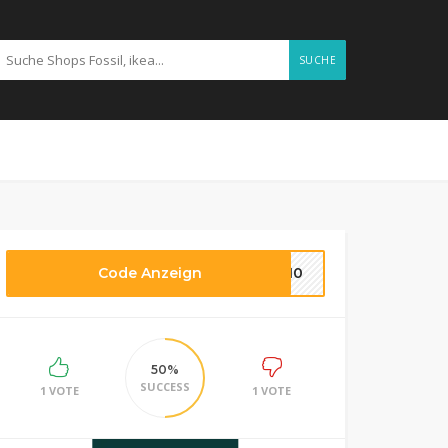
SUCHE
Code Anzeign
DE10
50%
SUCCESS
1 VOTE
1 VOTE