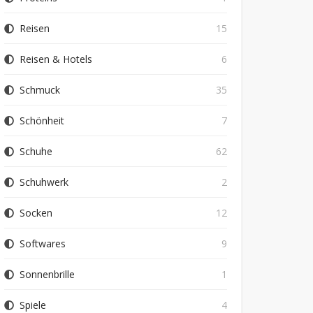
Reisen
15
Reisen & Hotels
6
Schmuck
35
Schönheit
7
Schuhe
62
Schuhwerk
2
Socken
12
Softwares
9
Sonnenbrille
1
Spiele
4