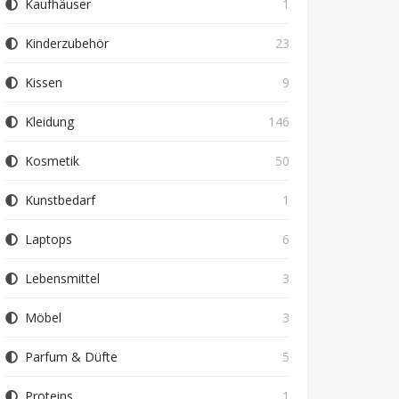
Kaufhäuser
1
Kinderzubehör
23
Kissen
9
Kleidung
146
Kosmetik
50
Kunstbedarf
1
Laptops
6
Lebensmittel
3
Möbel
3
Parfum & Düfte
5
Proteins
1