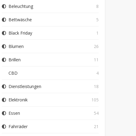
Beleuchtung
8
Bettwäsche
5
Black Friday
1
Blumen
26
Brillen
11
CBD
4
Dienstleistungen
18
Elektronik
105
Essen
54
Fahrräder
21