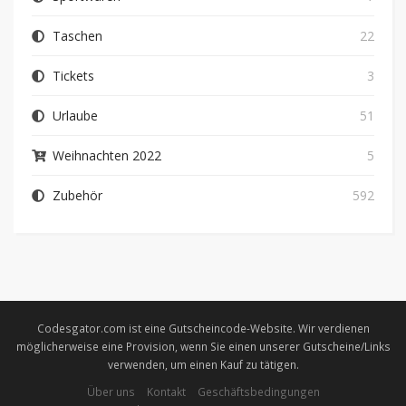
Taschen
22
Tickets
3
Urlaube
51
Weihnachten 2022
5
Zubehör
592
Codesgator.com ist eine Gutscheincode-Website. Wir verdienen
möglicherweise eine Provision, wenn Sie einen unserer Gutscheine/Links
verwenden, um einen Kauf zu tätigen.
Über uns
Kontakt
Geschäftsbedingungen