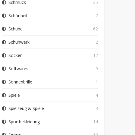
Schmuck
35
Schönheit
7
Schuhe
62
Schuhwerk
2
Socken
12
Softwares
9
Sonnenbrille
1
Spiele
4
Spielzeug & Spiele
3
Sportbekleidung
14
Sports
12