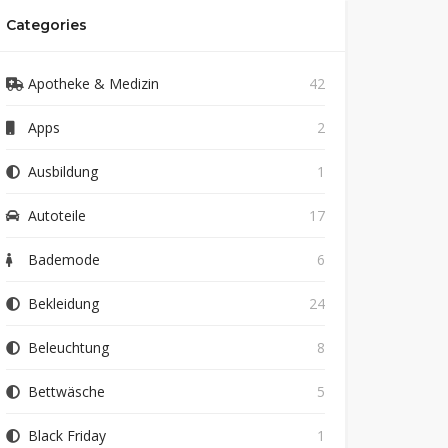
Categories
Apotheke & Medizin
42
Apps
2
Ausbildung
1
Autoteile
17
Bademode
6
Bekleidung
24
Beleuchtung
8
Bettwäsche
5
Black Friday
1