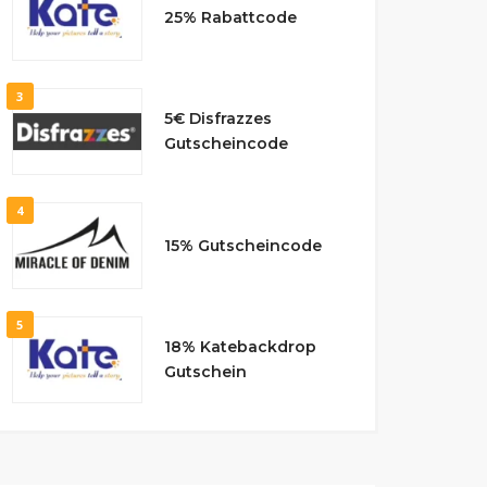
25% Rabattcode
3
5€ Disfrazzes
Gutscheincode
4
15% Gutscheincode
5
18% Katebackdrop
Gutschein