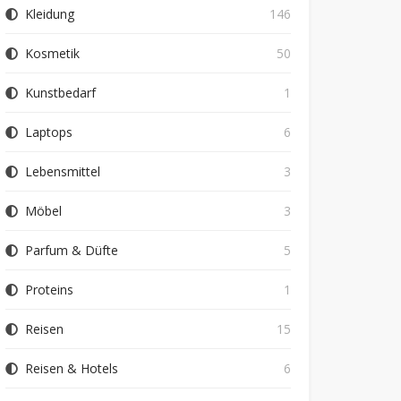
Kleidung
146
Kosmetik
50
Kunstbedarf
1
Laptops
6
Lebensmittel
3
Möbel
3
Parfum & Düfte
5
Proteins
1
Reisen
15
Reisen & Hotels
6