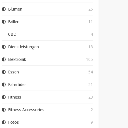
Blumen
26
Brillen
11
CBD
4
Dienstleistungen
18
Elektronik
105
Essen
54
Fahrräder
21
Fitness
23
Fitness Accessories
2
Fotos
9