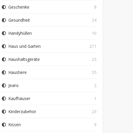
Geschenke
8
Gesundheit
24
Handyhüllen
10
Haus und Garten
211
Haushaltsgeräte
23
Haustiere
55
Jeans
2
Kaufhäuser
1
Kinderzubehör
23
Kissen
9