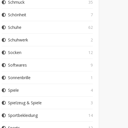
Schmuck
35
Schönheit
7
Schuhe
62
Schuhwerk
2
Socken
12
Softwares
9
Sonnenbrille
1
Spiele
4
Spielzeug & Spiele
3
Sportbekleidung
14
Sports
12