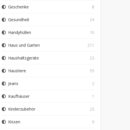
Geschenke
8
Gesundheit
24
Handyhüllen
10
Haus und Garten
211
Haushaltsgeräte
23
Haustiere
55
Jeans
2
Kaufhäuser
1
Kinderzubehör
23
Kissen
9