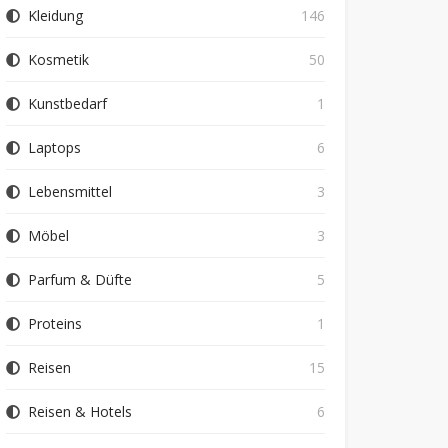
Kleidung
146
Kosmetik
50
Kunstbedarf
1
Laptops
6
Lebensmittel
3
Möbel
3
Parfum & Düfte
5
Proteins
1
Reisen
15
Reisen & Hotels
6