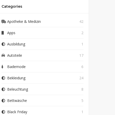
Categories
Apotheke & Medizin
42
Apps
2
Ausbildung
1
Autoteile
17
Bademode
6
Bekleidung
24
Beleuchtung
8
Bettwäsche
5
Black Friday
1