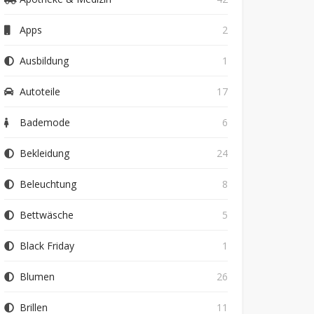
Apps
2
Ausbildung
1
Autoteile
17
Bademode
6
Bekleidung
24
Beleuchtung
8
Bettwäsche
5
Black Friday
1
Blumen
26
Brillen
11