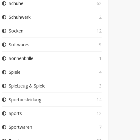
Schuhe
62
Schuhwerk
2
Socken
12
Softwares
9
Sonnenbrille
1
Spiele
4
Spielzeug & Spiele
3
Sportbekleidung
14
Sports
12
Sportwaren
7