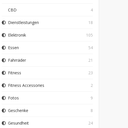
CBD
4
Dienstleistungen
18
Elektronik
105
Essen
54
Fahrräder
21
Fitness
23
Fitness Accessories
2
Fotos
9
Geschenke
8
Gesundheit
24