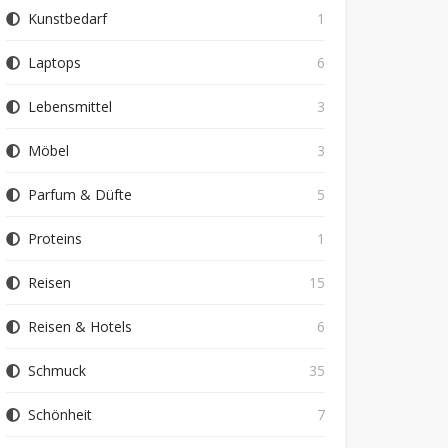
Kunstbedarf
1
Laptops
6
Lebensmittel
3
Möbel
3
Parfum & Düfte
5
Proteins
1
Reisen
15
Reisen & Hotels
6
Schmuck
35
Schönheit
7