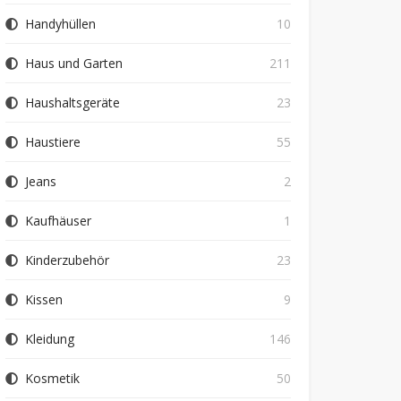
Handyhüllen
10
Haus und Garten
211
Haushaltsgeräte
23
Haustiere
55
Jeans
2
Kaufhäuser
1
Kinderzubehör
23
Kissen
9
Kleidung
146
Kosmetik
50