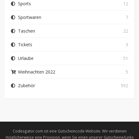
Sports
12
Sportwaren
7
Taschen
22
Tickets
3
Urlaube
51
Weihnachten 2022
5
Zubehör
592
Codesgator.com ist eine Gutscheincode-Website. Wir verdienen
möglicherweise eine Provision, wenn Sie einen unserer Gutscheine/Links