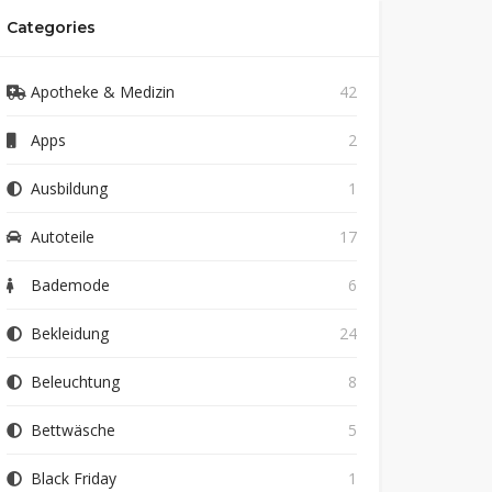
Categories
Apotheke & Medizin
42
Apps
2
Ausbildung
1
Autoteile
17
Bademode
6
Bekleidung
24
Beleuchtung
8
Bettwäsche
5
Black Friday
1