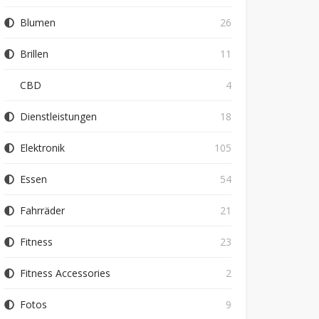
Blumen
26
Brillen
11
CBD
4
Dienstleistungen
18
Elektronik
105
Essen
54
Fahrräder
21
Fitness
23
Fitness Accessories
2
Fotos
9