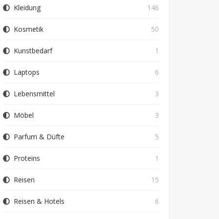
Kleidung
146
Kosmetik
50
Kunstbedarf
1
Laptops
6
Lebensmittel
3
Möbel
3
Parfum & Düfte
5
Proteins
1
Reisen
15
Reisen & Hotels
6