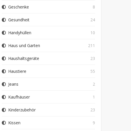
Geschenke
8
Gesundheit
24
Handyhüllen
10
Haus und Garten
211
Haushaltsgeräte
23
Haustiere
55
Jeans
2
Kaufhäuser
1
Kinderzubehör
23
Kissen
9