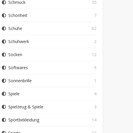
Schmuck
35
Schönheit
7
Schuhe
62
Schuhwerk
2
Socken
12
Softwares
9
Sonnenbrille
1
Spiele
4
Spielzeug & Spiele
3
Sportbekleidung
14
Sports
12