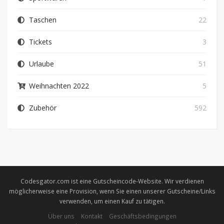
Taschen
22
Tickets
3
Urlaube
51
Weihnachten 2022
5
Zubehör
592
Codesgator.com ist eine Gutscheincode-Website. Wir verdienen
möglicherweise eine Provision, wenn Sie einen unserer Gutscheine/Links
verwenden, um einen Kauf zu tätigen.
Über uns
Kontakt
Geschäftsbedingungen