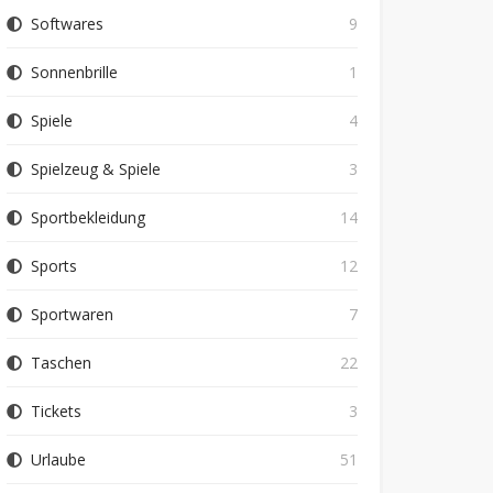
Softwares
9
Sonnenbrille
1
Spiele
4
Spielzeug & Spiele
3
Sportbekleidung
14
Sports
12
Sportwaren
7
Taschen
22
Tickets
3
Urlaube
51