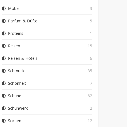
Möbel
3
Parfum & Düfte
5
Proteins
1
Reisen
15
Reisen & Hotels
6
Schmuck
35
Schönheit
7
Schuhe
62
Schuhwerk
2
Socken
12