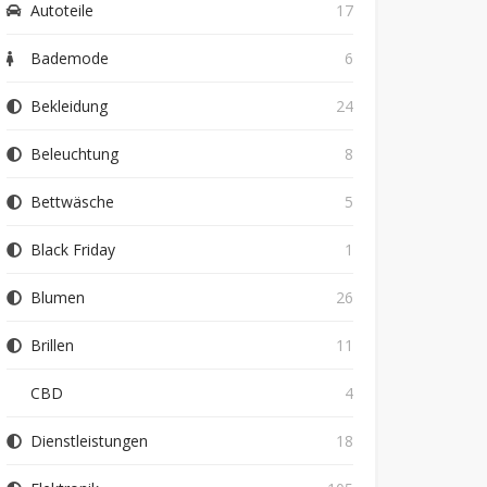
Autoteile
17
Bademode
6
Bekleidung
24
Beleuchtung
8
Bettwäsche
5
Black Friday
1
Blumen
26
Brillen
11
CBD
4
Dienstleistungen
18