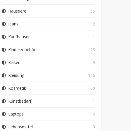
Haustiere
55
Jeans
2
Kaufhäuser
1
Kinderzubehör
23
Kissen
9
Kleidung
146
Kosmetik
50
Kunstbedarf
1
Laptops
6
Lebensmittel
3