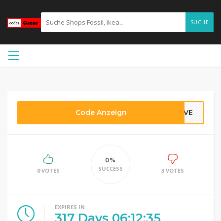
SUCHE
Code Anzeign
FIVE
0%
SUCCESS
0 VOTES
3 VOTES
EXPIRES IN
317
Days
06
:
12
:
35