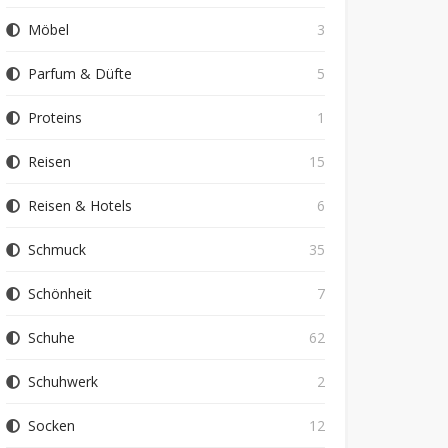
Möbel
3
Parfum & Düfte
5
Proteins
1
Reisen
15
Reisen & Hotels
6
Schmuck
35
Schönheit
7
Schuhe
62
Schuhwerk
2
Socken
12