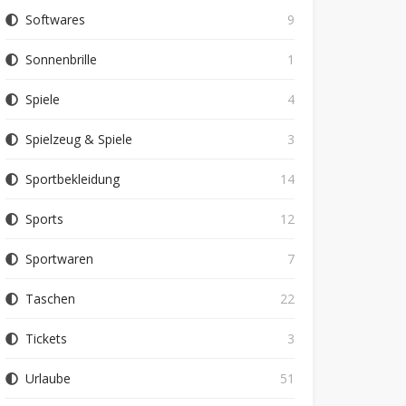
Softwares
9
Sonnenbrille
1
Spiele
4
Spielzeug & Spiele
3
Sportbekleidung
14
Sports
12
Sportwaren
7
Taschen
22
Tickets
3
Urlaube
51