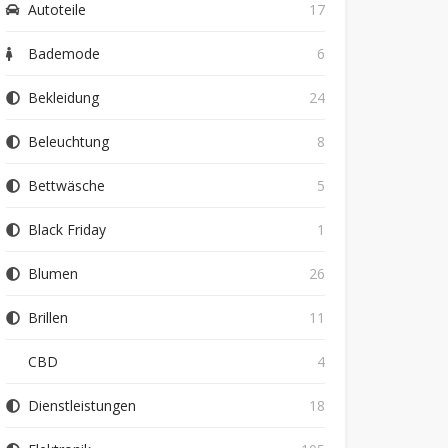
Autoteile
17
Bademode
6
Bekleidung
24
Beleuchtung
8
Bettwäsche
5
Black Friday
1
Blumen
26
Brillen
11
CBD
4
Dienstleistungen
18