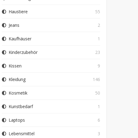
Haustiere
55
Jeans
2
Kaufhäuser
1
Kinderzubehör
23
Kissen
9
Kleidung
146
Kosmetik
50
Kunstbedarf
1
Laptops
6
Lebensmittel
3