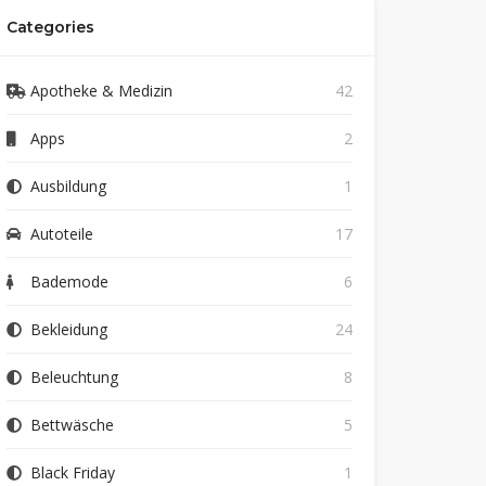
Categories
Apotheke & Medizin
42
Apps
2
Ausbildung
1
Autoteile
17
Bademode
6
Bekleidung
24
Beleuchtung
8
Bettwäsche
5
Black Friday
1