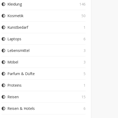
Kleidung
146
Kosmetik
50
Kunstbedarf
1
Laptops
6
Lebensmittel
3
Möbel
3
Parfum & Düfte
5
Proteins
1
Reisen
15
Reisen & Hotels
6