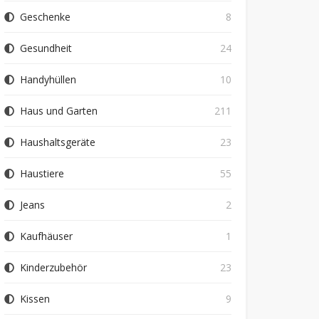
Geschenke
8
Gesundheit
24
Handyhüllen
10
Haus und Garten
211
Haushaltsgeräte
23
Haustiere
55
Jeans
2
Kaufhäuser
1
Kinderzubehör
23
Kissen
9