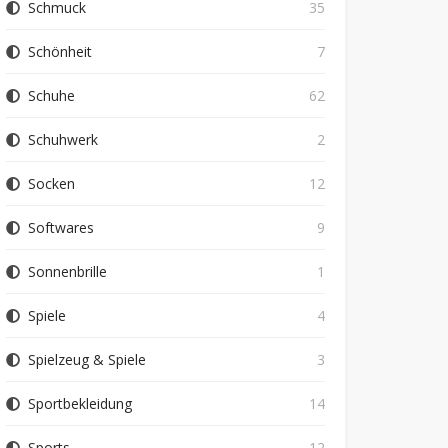
Schmuck
35
Schönheit
7
Schuhe
62
Schuhwerk
2
Socken
12
Softwares
9
Sonnenbrille
1
Spiele
4
Spielzeug & Spiele
3
Sportbekleidung
14
Sports
12