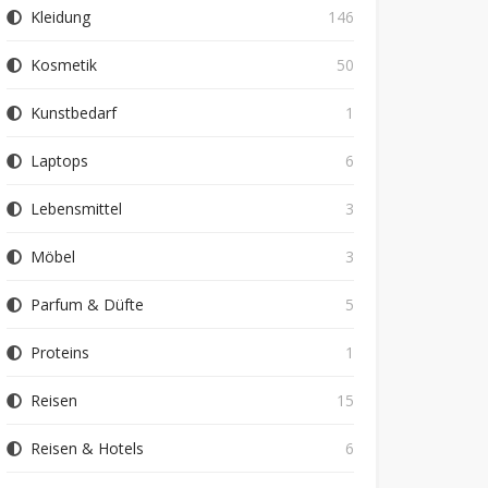
Kleidung
146
Kosmetik
50
Kunstbedarf
1
Laptops
6
Lebensmittel
3
Möbel
3
Parfum & Düfte
5
Proteins
1
Reisen
15
Reisen & Hotels
6