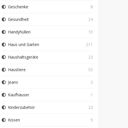
Geschenke
8
Gesundheit
24
Handyhüllen
10
Haus und Garten
211
Haushaltsgeräte
23
Haustiere
55
Jeans
2
Kaufhäuser
1
Kinderzubehör
23
Kissen
9