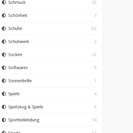
Schmuck
35
Schönheit
7
Schuhe
62
Schuhwerk
2
Socken
12
Softwares
9
Sonnenbrille
1
Spiele
4
Spielzeug & Spiele
3
Sportbekleidung
14
Sports
12