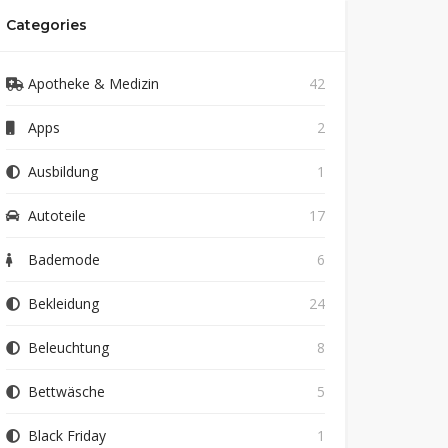
Categories
Apotheke & Medizin
42
Apps
2
Ausbildung
1
Autoteile
17
Bademode
6
Bekleidung
24
Beleuchtung
8
Bettwäsche
5
Black Friday
1