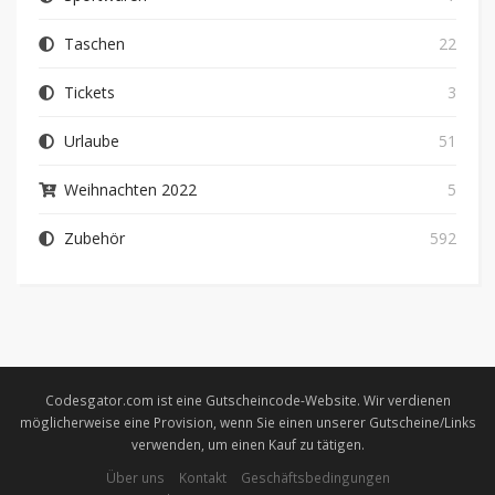
Taschen
22
Tickets
3
Urlaube
51
Weihnachten 2022
5
Zubehör
592
Codesgator.com ist eine Gutscheincode-Website. Wir verdienen
möglicherweise eine Provision, wenn Sie einen unserer Gutscheine/Links
verwenden, um einen Kauf zu tätigen.
Über uns
Kontakt
Geschäftsbedingungen