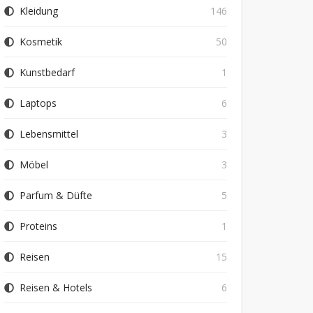
Kleidung
146
Kosmetik
50
Kunstbedarf
1
Laptops
6
Lebensmittel
3
Möbel
3
Parfum & Düfte
5
Proteins
1
Reisen
15
Reisen & Hotels
6