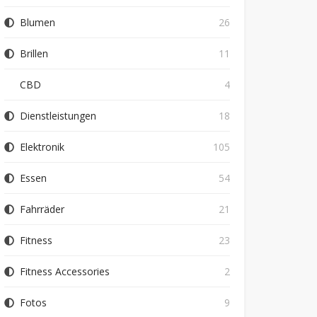
Blumen
26
Brillen
11
CBD
4
Dienstleistungen
18
Elektronik
105
Essen
54
Fahrräder
21
Fitness
23
Fitness Accessories
2
Fotos
9