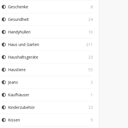
Geschenke
8
Gesundheit
24
Handyhüllen
10
Haus und Garten
211
Haushaltsgeräte
23
Haustiere
55
Jeans
2
Kaufhäuser
1
Kinderzubehör
23
Kissen
9