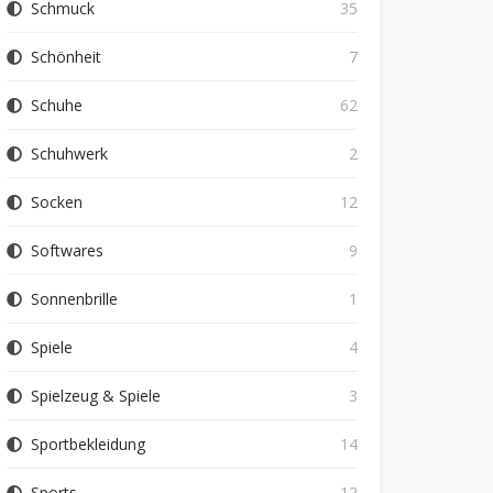
Schmuck
35
Schönheit
7
Schuhe
62
Schuhwerk
2
Socken
12
Softwares
9
Sonnenbrille
1
Spiele
4
Spielzeug & Spiele
3
Sportbekleidung
14
Sports
12