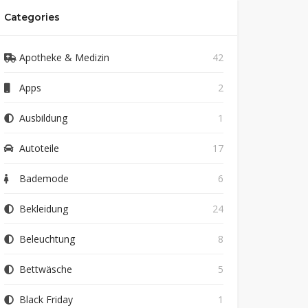
Categories
Apotheke & Medizin
42
Apps
2
Ausbildung
1
Autoteile
17
Bademode
6
Bekleidung
24
Beleuchtung
8
Bettwäsche
5
Black Friday
1